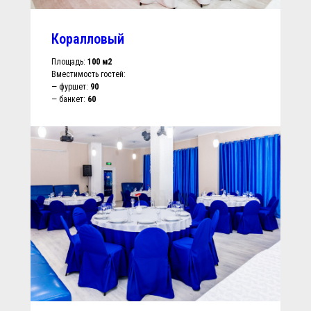
Коралловый
Площадь:
100 м2
Вместимость гостей:
— фуршет:
9
0
— банкет:
60