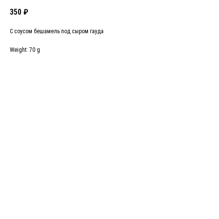
350
₽
С соусом бешамель под сыром гауда
Weight: 70 g